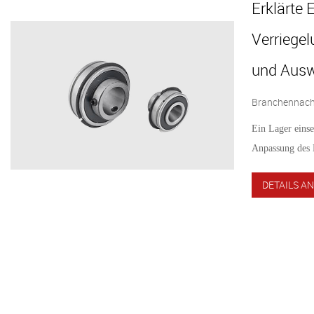
Erklärte 
Verriege
und Aus
Branchennachr
Ein Lager einse
Anpassung des 
DETAILS AN