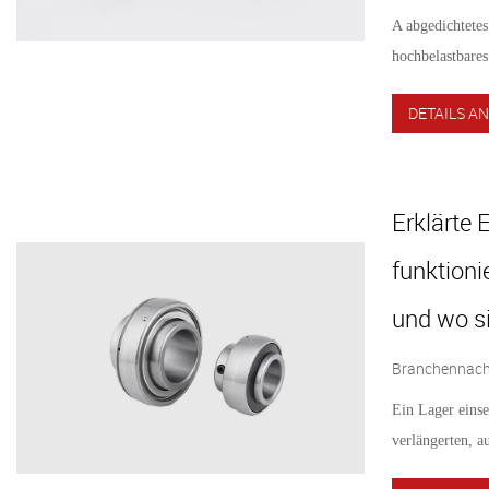
A abgedichtetes 
hochbelastbares
DETAILS AN
Erklärte 
funktioni
und wo s
Branchennachr
Ein Lager einse
verlängerten, au