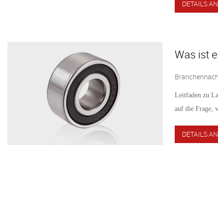
DETAILS AN
Was ist e
Branchennachr
Leitfaden zu L
auf die Frage, w
DETAILS AN