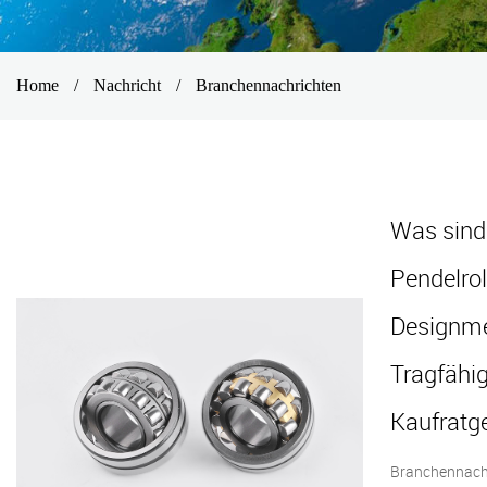
Home
/
Nachricht
/
Branchennachrichten
Was sind
Pendelrol
Designme
Tragfähi
Kaufratg
Branchennachr