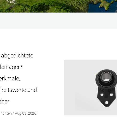
 abgedichtete
lenlager?
rkmale,
gkeitswerte und
eber
ichten / Aug 03, 2026