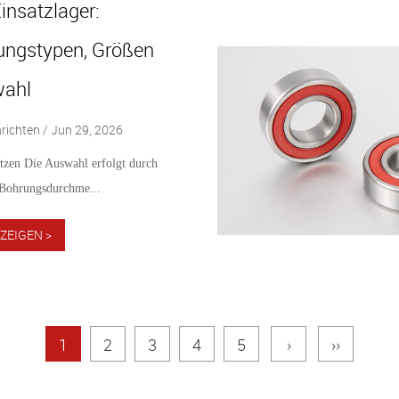
Einsatzlager:
lungstypen, Größen
wahl
ichten / Jun 29, 2026
tzen Die Auswahl erfolgt durch
Bohrungsdurchme...
ZEIGEN >
1
2
3
4
5
›
››