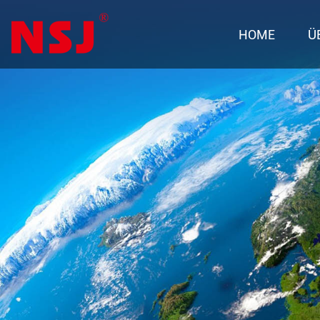
HOME
Ü