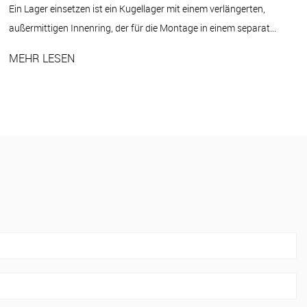
Der größte Einzelfaktor bei der Verlängerung Rillenkugellager
Lebensdauer ist richtige Schmierung kombiniert mit korrekter Inst...
MEHR LESEN