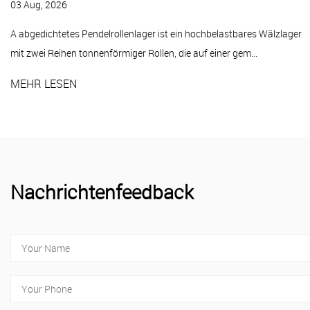
A Stehlagereinheit ist eine montierte Lagerbaugruppe, die aus ein
Gehäuse – typischerweise Gusseisen, Pressstahl oder Ther...
er
MEHR LESEN
Nachrichtenfeedback